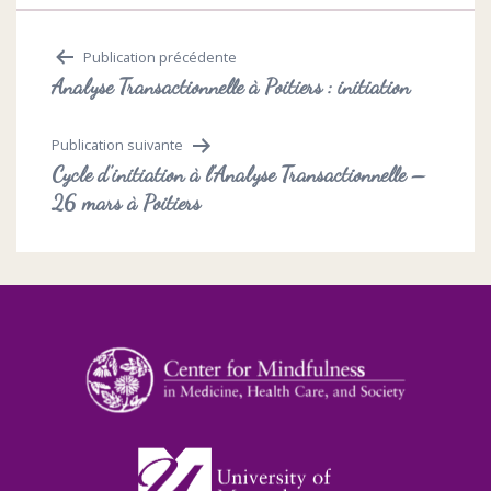
Navigation
Publication précédente
Analyse Transactionnelle à Poitiers : initiation
de
Publication suivante
l’article
Cycle d’initiation à l’Analyse Transactionnelle –
26 mars à Poitiers