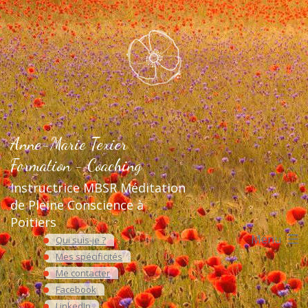
Aller
au
contenu
Anne-Marie Texier
Formation - Coaching
Instructrice MBSR Méditation
de Pleine Conscience à
Poitiers
Menu
Qui suis-je ?
Mes spécificités
Me contacter
Facebook
LinkedIn