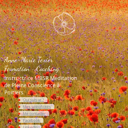
Aller
au
contenu
Anne-Marie Texier
Formation - Coaching
Instructrice MBSR Méditation
de Pleine Conscience à
Poitiers
Menu
Qui suis-je ?
Mes spécificités
Me contacter
Facebook
LinkedIn